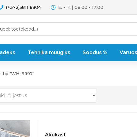
(+372)5811 6804
E. - R. | 08:00 - 17:00
sadeks
Tehnika müügiks
Soodus %
Varuos
e by "WH: 9997"
Akukast