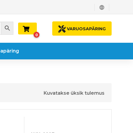
VARUOSAPÄRING
0
apäring
Kuvatakse üksik tulemus