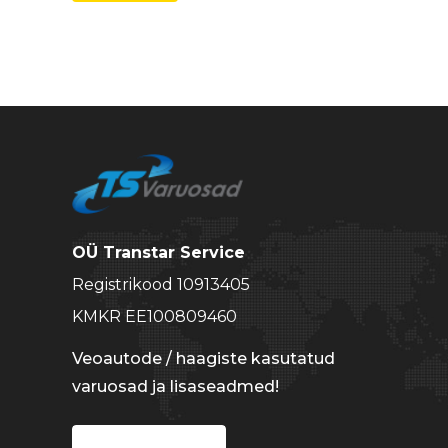
hind
hind
OÜ Transtar Service
Registrikood 10913405
KMKR EE100809460
Veoautode / haagiste kasutatud
varuosad ja lisaseadmed!