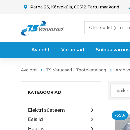
Pärna 23, Kõrveküla, 60512 Tartu maakond
Avaleht
Varuosad
Sõiduk varuo
Avaleht
TS Varuosad - Tootekataloog
Archiv
KATEGOORIAD
Elektri süsteem
-35%
Esisild
Haagis