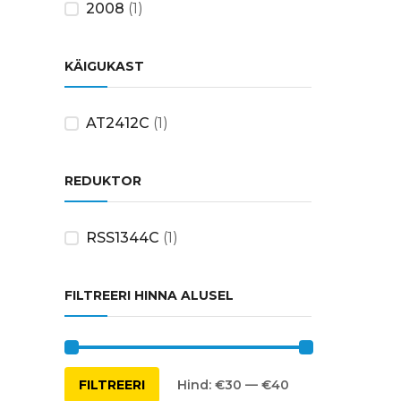
2008
(1)
KÄIGUKAST
AT2412C
(1)
REDUKTOR
RSS1344C
(1)
FILTREERI HINNA ALUSEL
Minimaalne
Maksimaalne
FILTREERI
Hind:
€30
—
€40