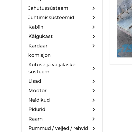
Jahutussüsteem
Juhtimissüsteemid
Kabiin
Käigukast
Kardaan
komisjon
Kütuse ja väljalaske
süsteem
Lisad
Mootor
Näidikud
Pidurid
Raam
Rummud / veljed / rehvid