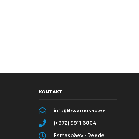
KONTAKT
info@tsvaruosad.ee
(+372) 5811 6804
Esmaspäev - Reede