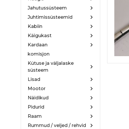
Jahutussüsteem
Juhtimissüsteemid
Kabiin
Käigukast
Kardaan
komisjon
Kütuse ja väljalaske
süsteem
Lisad
Mootor
Näidikud
Pidurid
Raam
Rummud / veljed / rehvid