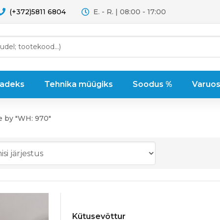
(+372)5811 6804
E. - R. | 08:00 - 17:00
sadeks
Tehnika müügiks
Soodus %
Varuos
e by "WH: 970"
Kütusevõttur