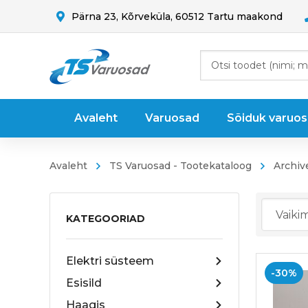
Pärna 23, Kõrveküla, 60512 Tartu maakond
Avaleht
Varuosad
Sõiduk varuo
Avaleht
TS Varuosad - Tootekataloog
Archiv
KATEGOORIAD
Elektri süsteem
-30%
Esisild
Haagis