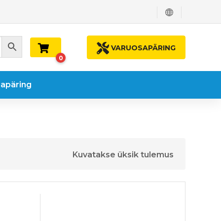
VARUOSAPÄRING
0
apäring
Kuvatakse üksik tulemus