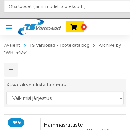
0
Avaleht
TS Varuosad - Tootekataloog
Archive by
"WH: 4476"
Kuvatakse üksik tulemus
-35%
Hammasrataste