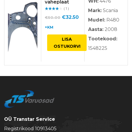
WH:
4476
vaheplaat
( 1 )
Mark:
Scania
Hinnan
guga
/ 5
Algne
Praegune
€
32.50
€
50.00
Mudel:
R480
hind
hind
+KM
Aasta:
2008
oli:
on:
Tootekood:
LISA
€50.00.
€32.50.
OSTUKORVI
1548225
OÜ Transtar Service
Registrikood 10913405