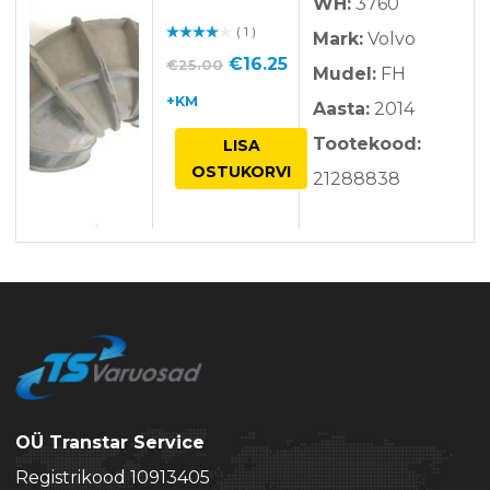
WH:
3760
( 1 )
Mark:
Volvo
Hinnan
guga
/ 5
Algne
Praegune
€
16.25
€
25.00
Mudel:
FH
hind
hind
+KM
Aasta:
2014
oli:
on:
Tootekood:
LISA
€25.00.
€16.25.
OSTUKORVI
21288838
OÜ Transtar Service
Registrikood 10913405