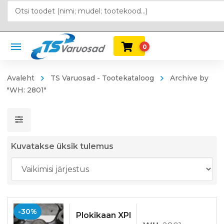
0
Avaleht
TS Varuosad - Tootekataloog
Archive by
"WH: 2801"
Kuvatakse üksik tulemus
-30%
Plokikaan XPI