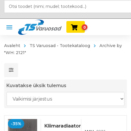
0
Avaleht
TS Varuosad - Tootekataloog
Archive by
"WH: 2121"
Kuvatakse üksik tulemus
-35%
Kliimaradiaator