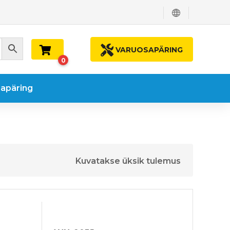
VARUOSAPÄRING
0
apäring
Kuvatakse üksik tulemus