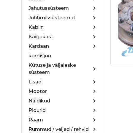
Jahutussüsteem
Juhtimissüsteemid
Kabiin
Käigukast
Kardaan
komisjon
Kütuse ja väljalaske
süsteem
Lisad
Mootor
Näidikud
Pidurid
Raam
Rummud / veljed / rehvid