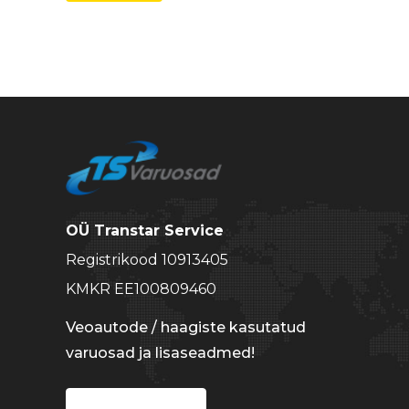
hind
hind
OÜ Transtar Service
Registrikood 10913405
KMKR EE100809460
Veoautode / haagiste kasutatud
varuosad ja lisaseadmed!