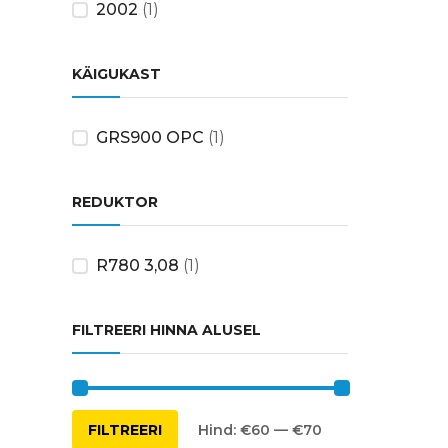
2002
(1)
KÄIGUKAST
GRS900 OPC
(1)
REDUKTOR
R780 3,08
(1)
FILTREERI HINNA ALUSEL
Minimaalne
Maksimaalne
FILTREERI
Hind:
€60
—
€70