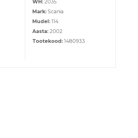
WH:
2035
Mark:
Scania
Mudel:
114
Aasta:
2002
Tootekood:
1480933