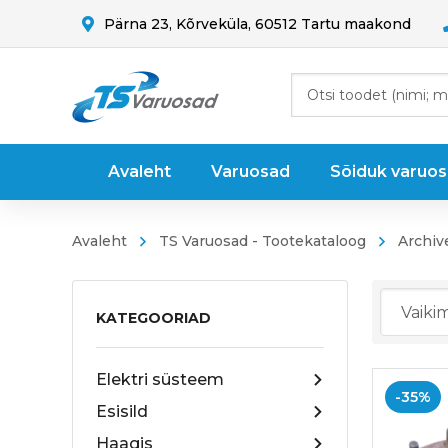
Pärna 23, Kõrveküla, 60512 Tartu maakond
Avaleht
Varuosad
Sõiduk varuo
Avaleht
TS Varuosad - Tootekataloog
Archiv
KATEGOORIAD
Elektri süsteem
-35%
Esisild
Haagis