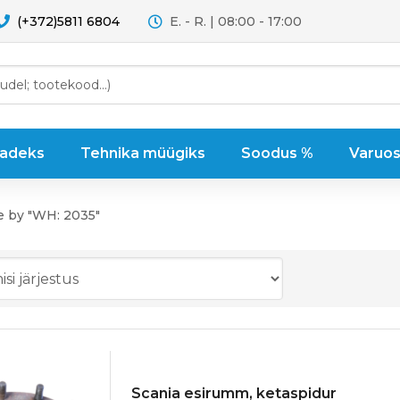
(+372)5811 6804
E. - R. | 08:00 - 17:00
sadeks
Tehnika müügiks
Soodus %
Varuos
e by "WH: 2035"
Scania esirumm, ketaspidur