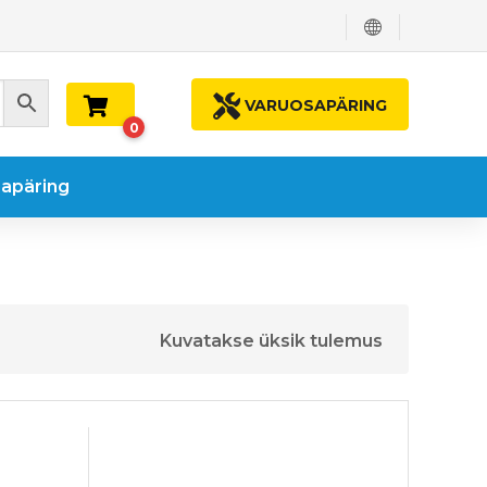
VARUOSAPÄRING
0
apäring
Kuvatakse üksik tulemus