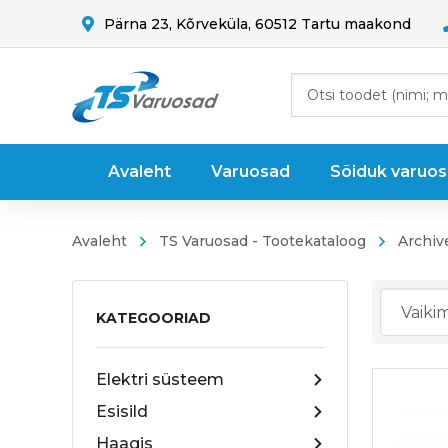
Pärna 23, Kõrveküla, 60512 Tartu maakond
Avaleht
Varuosad
Sõiduk varuo
Avaleht
TS Varuosad - Tootekataloog
Archiv
KATEGOORIAD
Elektri süsteem
Esisild
Haagis