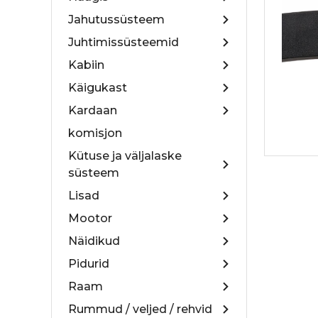
Jahutussüsteem
Juhtimissüsteemid
Kabiin
Käigukast
Kardaan
komisjon
Kütuse ja väljalaske
süsteem
Lisad
Mootor
Näidikud
Pidurid
Raam
Rummud / veljed / rehvid