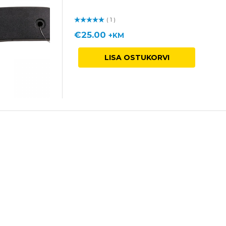
( 1 )
Hinnangu
ga
/ 5
€
25.00
+KM
LISA OSTUKORVI