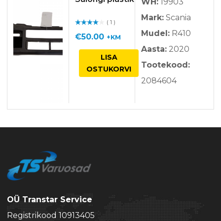
WH:
19903
Mark:
Scania
( 1 )
Hinnan
Mudel:
R410
guga
/ 5
€
50.00
+KM
Aasta:
2020
LISA
Tootekood:
OSTUKORVI
2084604
OÜ Transtar Service
Registrikood 10913405