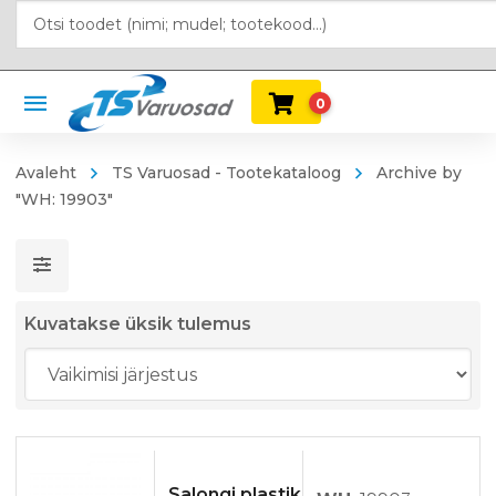
0
Avaleht
TS Varuosad - Tootekataloog
Archive by
"WH: 19903"
Kuvatakse üksik tulemus
Salongi plastik