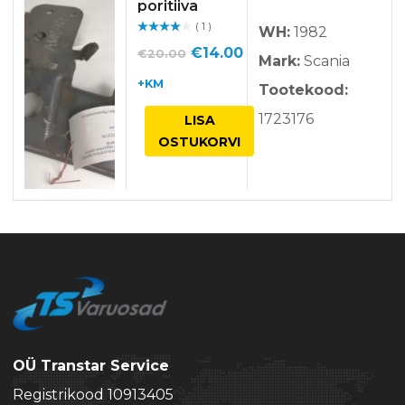
poritiiva
( 1 )
kandur, esisild
WH:
1982
Hinnan
guga
/ 5
tagumine
Algne
Praegune
€
14.00
€
20.00
Mark:
Scania
parem
hind
hind
+KM
Tootekood:
oli:
on:
1723176
LISA
€20.00.
€14.00.
OSTUKORVI
OÜ Transtar Service
Registrikood 10913405