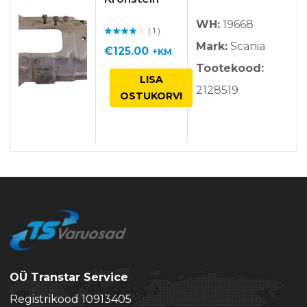
WH:
19668
( 1 )
Hinnan
Mark:
Scania
guga
/ 5
€
125.00
+KM
Tootekood:
LISA
2128519
OSTUKORVI
OÜ Transtar Service
Registrikood 10913405