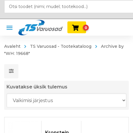
0
Avaleht
TS Varuosad - Tootekataloog
Archive by
"WH: 19668"
Kuvatakse üksik tulemus
Kronstein