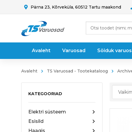
Pärna 23, Kõrveküla, 60512 Tartu maakond
Avaleht
Varuosad
Sõiduk varuo
Avaleht
TS Varuosad - Tootekataloog
Archiv
KATEGOORIAD
Elektri süsteem
Esisild
Haagis