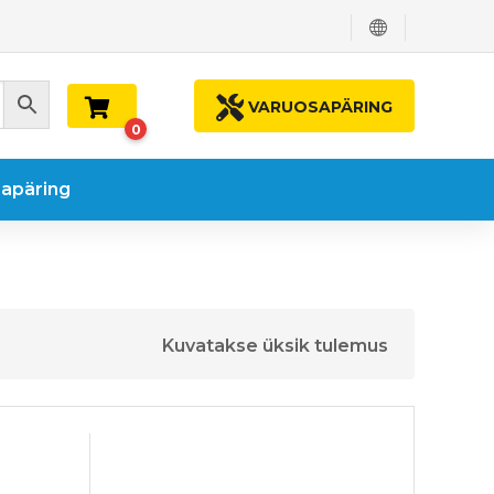
VARUOSAPÄRING
0
apäring
Kuvatakse üksik tulemus