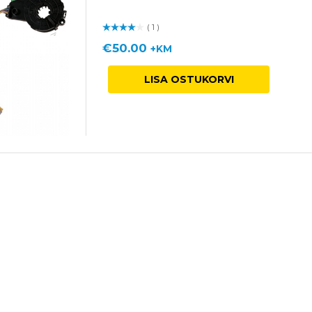
( 1 )
Hinnan
guga
/ 5
€
50.00
+KM
LISA OSTUKORVI