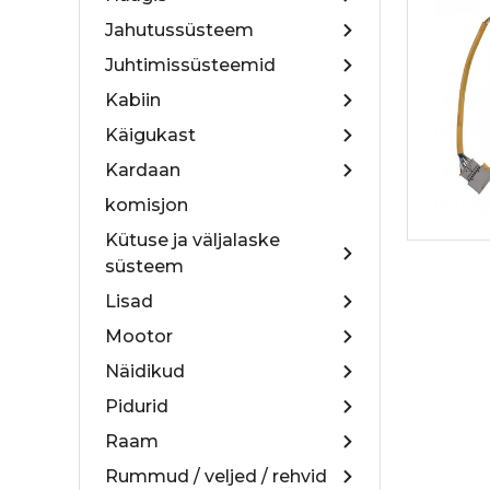
Jahutussüsteem
Juhtimissüsteemid
Kabiin
Käigukast
Kardaan
komisjon
Kütuse ja väljalaske
süsteem
Lisad
Mootor
Näidikud
Pidurid
Raam
Rummud / veljed / rehvid