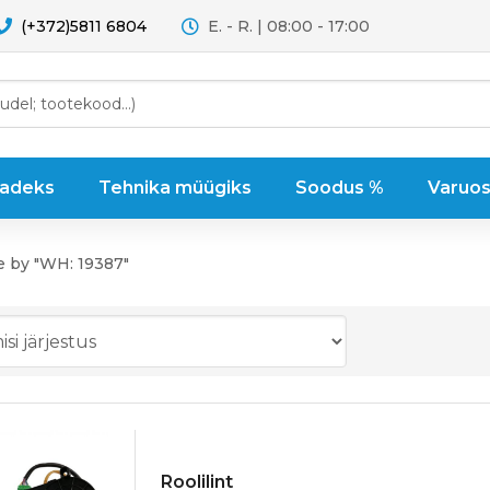
(+372)5811 6804
E. - R. | 08:00 - 17:00
sadeks
Tehnika müügiks
Soodus %
Varuos
e by "WH: 19387"
Roolilint