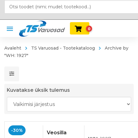
0
Avaleht
TS Varuosad - Tootekataloog
Archive by
"WH: 1927"
Kuvatakse üksik tulemus
-30%
Veosilla