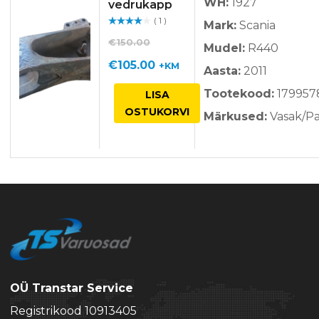
WH:
1927
vedrukapp
( 1 )
Mark:
Scania
Hinnan
guga
/ 5
€
150.00
Mudel:
R440
Algne
Praegune
€
105.00
+KM
Aasta:
2011
hind
hind
Tootekood:
179957
LISA
oli:
on:
OSTUKORVI
Märkused:
Vasak/P
€150.00.
€105.00.
OÜ Transtar Service
Registrikood 10913405