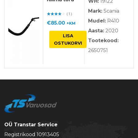
WH:
19122
Mark:
Scania
( 1 )
Hinnan
Mudel:
R410
guga
/ 5
€
85.00
+KM
Aasta:
2020
LISA
Tootekood:
OSTUKORVI
2650751
OÜ Transtar Service
Registrikood 10913405