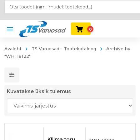
0
Avaleht
TS Varuosad - Tootekataloog
Archive by
"WH: 19122"
Kuvatakse üksik tulemus
Kliima toru