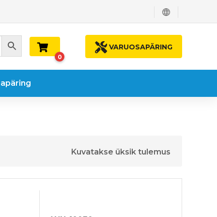
VARUOSAPÄRING
0
apäring
Kuvatakse üksik tulemus