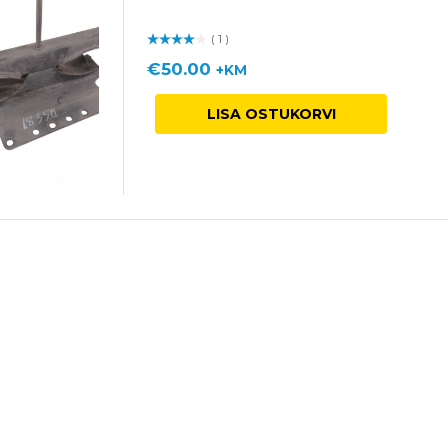
( 1 )
Hinnan
guga
/ 5
€
50.00
+KM
LISA OSTUKORVI