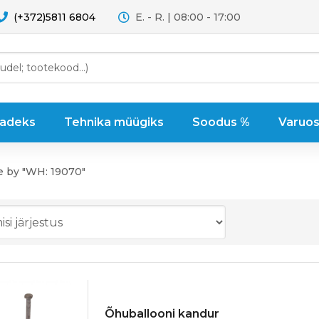
(+372)5811 6804
E. - R. | 08:00 - 17:00
sadeks
Tehnika müügiks
Soodus %
Varuos
e by "WH: 19070"
Õhuballooni kandur