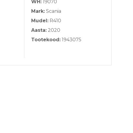
WH:
19070
Mark:
Scania
Mudel:
R410
Aasta:
2020
Tootekood:
1943075