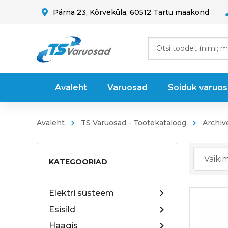
Pärna 23, Kõrveküla, 60512 Tartu maakond
Avaleht
Varuosad
Sõiduk varuo
Avaleht
TS Varuosad - Tootekataloog
Archiv
KATEGOORIAD
Elektri süsteem
Esisild
Haagis