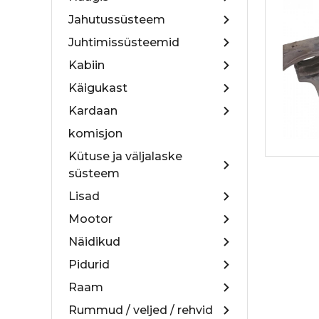
Jahutussüsteem
Juhtimissüsteemid
Kabiin
Käigukast
Kardaan
komisjon
Kütuse ja väljalaske
süsteem
Lisad
Mootor
Näidikud
Pidurid
Raam
Rummud / veljed / rehvid