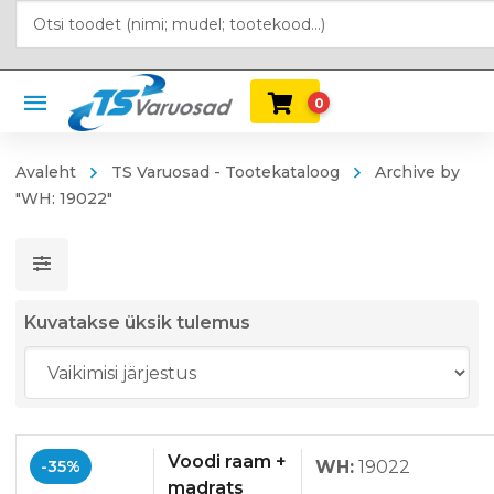
0
Avaleht
TS Varuosad - Tootekataloog
Archive by
"WH: 19022"
Kuvatakse üksik tulemus
Voodi raam +
-35%
WH:
19022
madrats