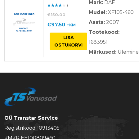
Mark:
DAF
( 1 )
Hinnan
Mudel:
XF105-460
guga
/ 5
€
150.00
Aasta:
2007
Algne
Praegune
€
97.50
+KM
Tootekood:
hind
hind
LISA
1683951
oli:
on:
OSTUKORVI
Märkused:
Ülemine
€150.00.
€97.50.
OÜ Transtar Service
Registrikood 10913405
KMKR EE100809460