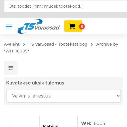
0
Avaleht
TS Varuosad - Tootekataloog
Archive by
"WH: 16005"
Kuvatakse üksik tulemus
WH:
16005
Kabiini