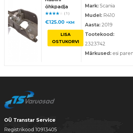
Mark:
Scania
õhkpadja
( 1 )
kandur
Mudel:
R410
Hinnan
guga
/ 5
€
125.00
+KM
Aasta:
2019
Tootekood:
LISA
OSTUKORVI
2323742
Märkused:
esi pare
OÜ Transtar Service
Registrikood 10913405