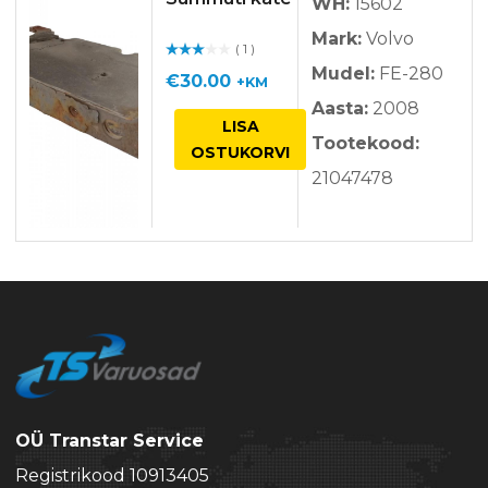
WH:
15602
Mark:
Volvo
( 1 )
Hinna
Mudel:
FE-280
ngug
€
30.00
+KM
a
/ 5
Aasta:
2008
LISA
Tootekood:
OSTUKORVI
21047478
OÜ Transtar Service
Registrikood 10913405