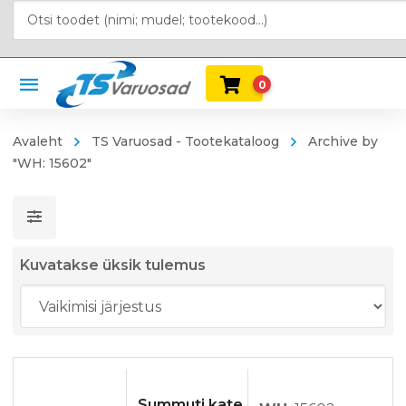
0
Avaleht
TS Varuosad - Tootekataloog
Archive by
"WH: 15602"
Kuvatakse üksik tulemus
Summuti kate