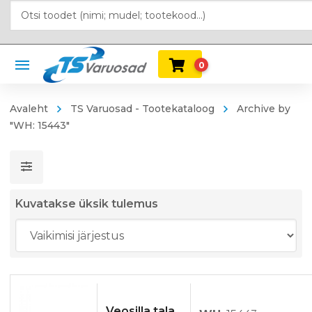
0
Avaleht
TS Varuosad - Tootekataloog
Archive by
"WH: 15443"
Kuvatakse üksik tulemus
Veosilla tala,