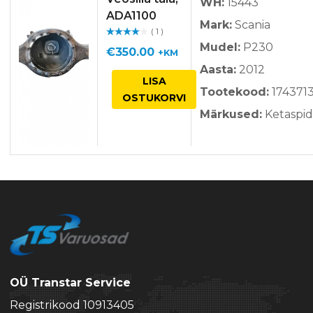
WH:
15443
ADA1100
Mark:
Scania
( 1 )
Hinnan
Mudel:
P230
guga
/ 5
€
350.00
+KM
Aasta:
2012
LISA
Tootekood:
174371
OSTUKORVI
Märkused:
Ketaspi
OÜ Transtar Service
Registrikood 10913405