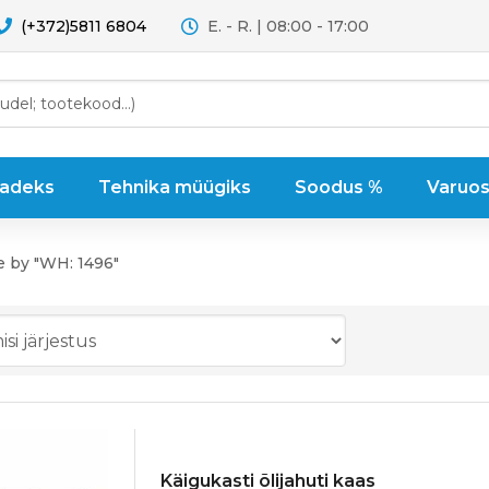
(+372)5811 6804
E. - R. | 08:00 - 17:00
sadeks
Tehnika müügiks
Soodus %
Varuos
e by "WH: 1496"
Käigukasti õlijahuti kaas