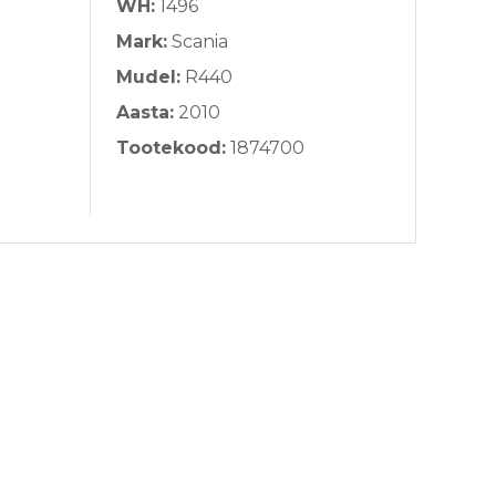
WH:
1496
Mark:
Scania
Mudel:
R440
Aasta:
2010
Tootekood:
1874700