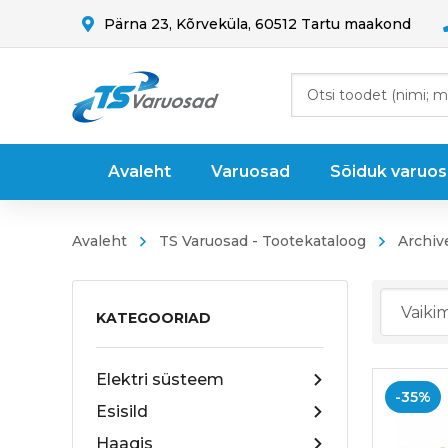
Pärna 23, Kõrveküla, 60512 Tartu maakond
Avaleht
Varuosad
Sõiduk varuo
Avaleht
TS Varuosad - Tootekataloog
Archiv
KATEGOORIAD
Elektri süsteem
-35%
Esisild
Haagis