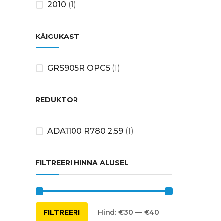
2010
(1)
KÄIGUKAST
GRS905R OPC5
(1)
REDUKTOR
ADA1100 R780 2,59
(1)
FILTREERI HINNA ALUSEL
Minimaalne
Maksimaalne
FILTREERI
Hind:
€30
—
€40