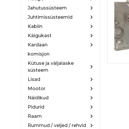
Jahutussüsteem
Juhtimissüsteemid
Kabiin
Käigukast
Kardaan
komisjon
Kütuse ja väljalaske
süsteem
Lisad
Mootor
Näidikud
Pidurid
Raam
Rummud / veljed / rehvid