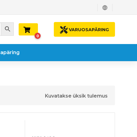
VARUOSAPÄRING
0
apäring
Kuvatakse üksik tulemus