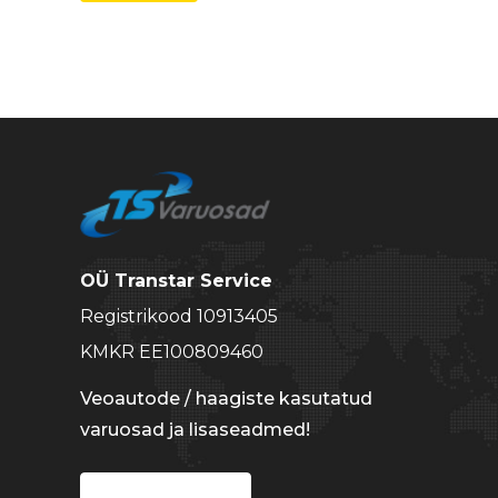
hind
hind
OÜ Transtar Service
Registrikood 10913405
KMKR EE100809460
Veoautode / haagiste kasutatud
varuosad ja lisaseadmed!