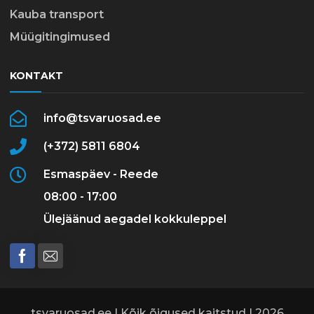
Kauba transport
Müügitingimused
KONTAKT
info@tsvaruosad.ee
(+372) 5811 6804
Esmaspäev - Reede
08:00 - 17:00
Ülejäänud aegadel kokkuleppel
tsvaruosad.ee | Kõik õigused kaitstud | 2026