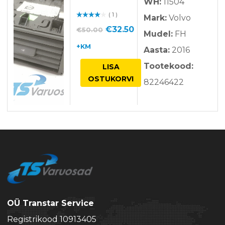
WH:
11504
( 1 )
Mark:
Volvo
Hinnan
guga
/ 5
Algne
Praegune
€
32.50
€
50.00
Mudel:
FH
hind
hind
+KM
Aasta:
2016
oli:
on:
Tootekood:
LISA
€50.00.
€32.50.
OSTUKORVI
82246422
OÜ Transtar Service
Registrikood 10913405