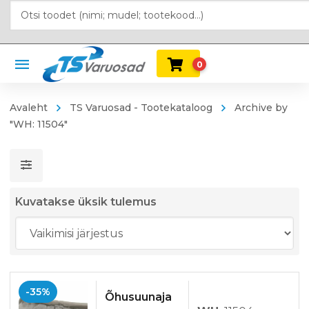
0
Avaleht
TS Varuosad - Tootekataloog
Archive by
"WH: 11504"
Kuvatakse üksik tulemus
-35%
Õhusuunaja