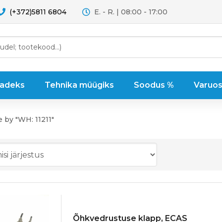
(+372)5811 6804
E. - R. | 08:00 - 17:00
sadeks
Tehnika müügiks
Soodus %
Varuos
e by "WH: 11211"
Õhkvedrustuse klapp, ECAS