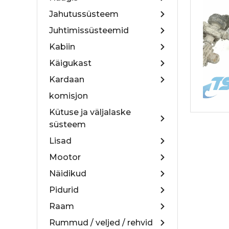
Jahutussüsteem
Juhtimissüsteemid
Kabiin
Käigukast
Kardaan
komisjon
Kütuse ja väljalaske
süsteem
Lisad
Mootor
Näidikud
Pidurid
Raam
Rummud / veljed / rehvid