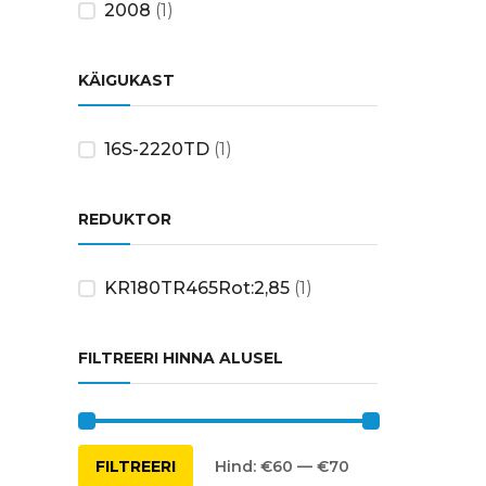
2008
(1)
KÄIGUKAST
16S-2220TD
(1)
REDUKTOR
KR180TR465Rot:2,85
(1)
FILTREERI HINNA ALUSEL
Minimaalne
Maksimaalne
FILTREERI
Hind:
€60
—
€70