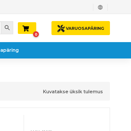
VARUOSAPÄRING
0
apäring
Kuvatakse üksik tulemus