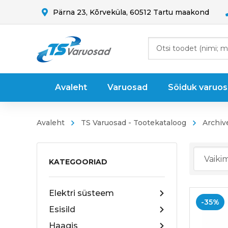
Pärna 23, Kõrveküla, 60512 Tartu maakond
Avaleht
Varuosad
Sõiduk varuo
Avaleht
TS Varuosad - Tootekataloog
Archiv
KATEGOORIAD
Elektri süsteem
-35%
Esisild
Haagis