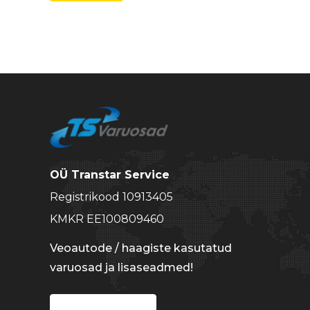
hind
hind
OÜ Transtar Service
Registrikood 10913405
KMKR EE100809460
Veoautode / haagiste kasutatud
varuosad ja lisaseadmed!