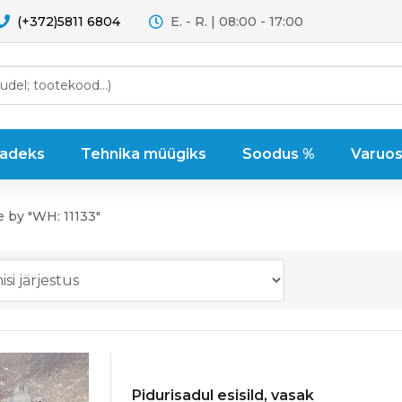
(+372)5811 6804
E. - R. | 08:00 - 17:00
sadeks
Tehnika müügiks
Soodus %
Varuos
e by "WH: 11133"
Pidurisadul esisild, vasak