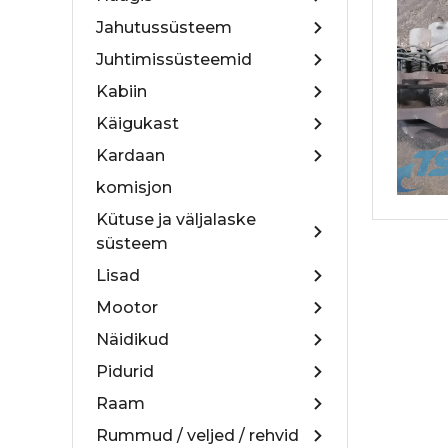
Jahutussüsteem
Juhtimissüsteemid
Kabiin
Käigukast
Kardaan
komisjon
Kütuse ja väljalaske
süsteem
Lisad
Mootor
Näidikud
Pidurid
Raam
Rummud / veljed / rehvid