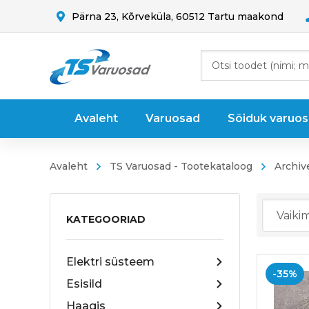
Pärna 23, Kõrveküla, 60512 Tartu maakond
Avaleht
Varuosad
Sõiduk varuo
Avaleht
TS Varuosad - Tootekataloog
Archiv
KATEGOORIAD
Elektri süsteem
-35%
Esisild
Haagis