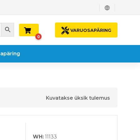
VARUOSAPÄRING
0
apäring
Kuvatakse üksik tulemus
WH:
11133