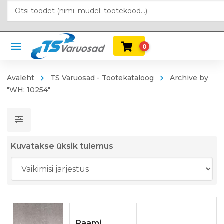
0
Avaleht
TS Varuosad - Tootekataloog
Archive by
"WH: 10254"
Kuvatakse üksik tulemus
Raami