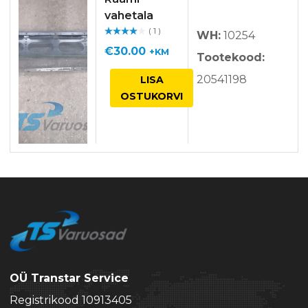
vahetala
( 1 )
WH:
10254
Hinnan
guga
/ 5
€
30.00
+KM
Tootekood:
20541198
LISA
OSTUKORVI
OÜ Transtar Service
Registrikood 10913405