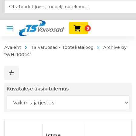
0
Avaleht
TS Varuosad - Tootekataloog
Archive by
"WH: 10044"
Kuvatakse üksik tulemus
Istme