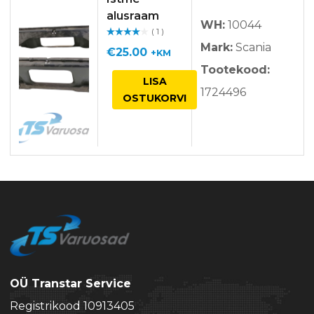
alusraam
WH:
10044
( 1 )
Hinnan
Mark:
Scania
guga
/ 5
€
25.00
+KM
Tootekood:
LISA
1724496
OSTUKORVI
OÜ Transtar Service
Registrikood 10913405