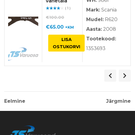
WH:
9861
vahetala
( 1 )
Mark:
Scania
Hinnan
guga
/ 5
€
100.00
Mudel:
R620
Algne
Praegune
€
65.00
+KM
Aasta:
2008
hind
hind
Tootekood:
LISA
oli:
on:
OSTUKORVI
1353693
€100.00.
€65.00.
Eelmine
Järgmine