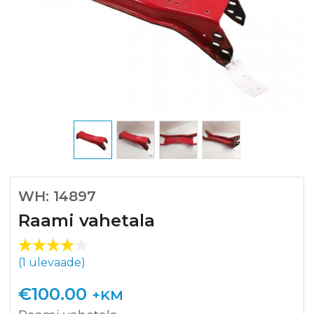
WH: 14897
Raami vahetala
Hinnat
1
(
1
ülevaade)
ud
4.00
/5
€
100.00
+KM
kliendi