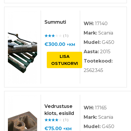
Summuti
WH:
17140
Mark:
Scania
( 1 )
Hinna
Mudel:
G450
ngug
€
300.00
+KM
a
/ 5
Aasta:
2015
LISA
Tootekood:
OSTUKORVI
2562345
Vedrustuse
WH:
17165
klots, esisild
Mark:
Scania
( 1 )
Hinnan
Mudel:
G450
guga
/ 5
€
75.00
+KM