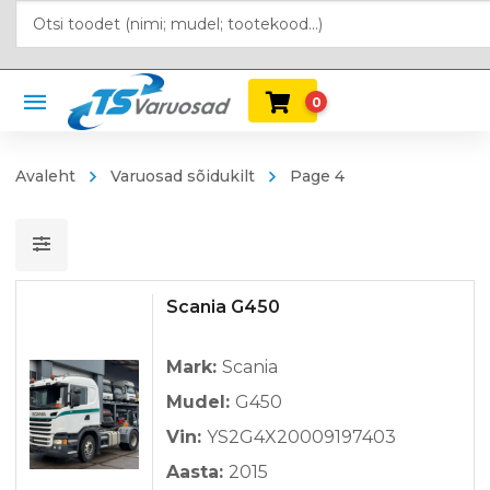
0
Avaleht
Varuosad sõidukilt
Page 4
Scania G450
Mark:
Scania
Mudel:
G450
Vin:
YS2G4X20009197403
Aasta:
2015