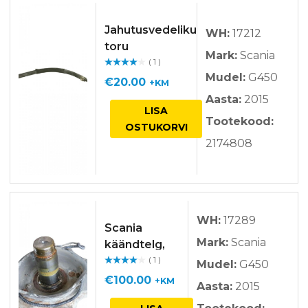
Jahutusvedeliku
WH:
17212
toru
Mark:
Scania
( 1 )
Hinnan
Mudel:
G450
guga
/ 5
€
20.00
+KM
Aasta:
2015
LISA
Tootekood:
OSTUKORVI
2174808
WH:
17289
Scania
Mark:
Scania
käändtelg,
( 1 )
esisild parem
Mudel:
G450
Hinnan
guga
/ 5
€
100.00
+KM
Aasta:
2015