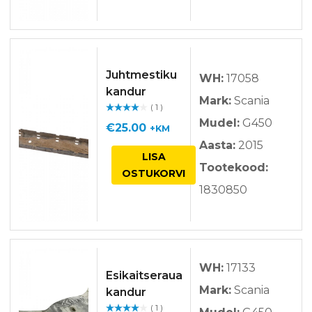
Juhtmestiku
WH:
17058
kandur
Mark:
Scania
( 1 )
Hinnan
Mudel:
G450
guga
/ 5
€
25.00
+KM
Aasta:
2015
LISA
Tootekood:
OSTUKORVI
1830850
WH:
17133
Esikaitseraua
Mark:
Scania
kandur
( 1 )