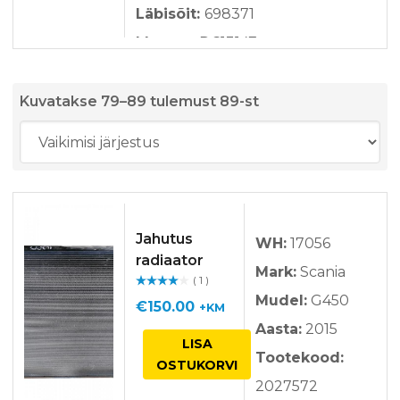
Läbisõit:
698371
Mootor:
DC13147
Käigukast:
GRS905R
Võimsus:
450
Kuvatakse 79–89 tulemust 89-st
Ülekandearv:
2,71
Reduktor:
R780 2,71
Jahutus
WH:
17056
radiaator
Mark:
Scania
( 1 )
Hinnan
Mudel:
G450
guga
/ 5
€
150.00
+KM
Aasta:
2015
LISA
Tootekood:
OSTUKORVI
2027572