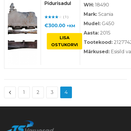
Pidurisadul
WH:
18490
Mark:
Scania
( 1 )
Hinnan
Mudel:
G450
guga
/ 5
€
300.00
+KM
Aasta:
2015
LISA
Tootekood:
212774
OSTUKORVI
Märkused:
Esisild v
1
2
3
4