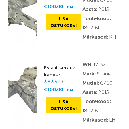
Mudel:
G450
Hinnan
guga
/ 5
€
100.00
+KM
Aasta:
2015
Tootekood:
LISA
OSTUKORVI
1802161
Märkused:
RH
WH:
17132
Esikaitseraua
Mark:
Scania
kandur
( 1 )
Mudel:
G450
Hinnan
guga
/ 5
€
100.00
+KM
Aasta:
2015
Tootekood:
LISA
OSTUKORVI
1802160
Märkused:
LH