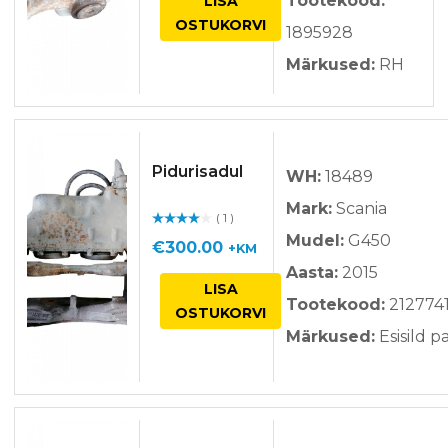
Tootekood:
LISA
OSTUKORVI
1895928
Märkused:
RH
Pidurisadul
WH:
18489
Mark:
Scania
( 1 )
Hinnan
Mudel:
G450
guga
/ 5
€
300.00
+KM
Aasta:
2015
LISA
Tootekood:
212774
OSTUKORVI
Märkused:
Esisild 