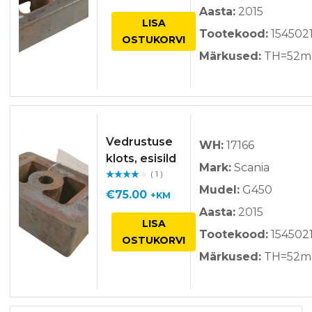
Aasta:
2015
LISA
Tootekood:
154502
OSTUKORVI
Märkused:
TH=52
Vedrustuse
WH:
17166
klots, esisild
Mark:
Scania
( 1 )
Hinnan
Mudel:
G450
guga
/ 5
€
75.00
+KM
Aasta:
2015
LISA
Tootekood:
154502
OSTUKORVI
Märkused:
TH=52