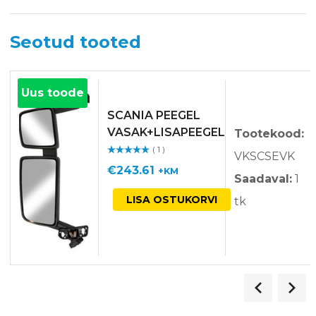
Seotud tooted
Uus toode
SCANIA PEEGEL
VASAK+LISAPEEGEL
Tootekood:
S
( 1 )
VKSCSEVK
Hinnangu
ga
/ 5
€
243.61
+KM
Saadaval:
1
LISA OSTUKORVI
tk