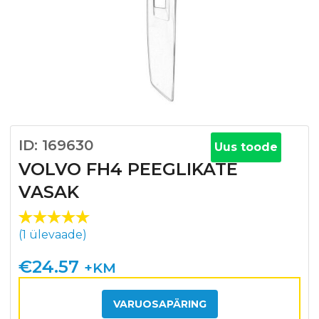
ID: 169630
Uus toode
VOLVO FH4 PEEGLIKATE
VASAK
Hinnatud
1
(
1
ülevaade)
5.00
/5
kliendi
€
24.57
+KM
hinnangu
põhjal
VARUOSAPÄRING