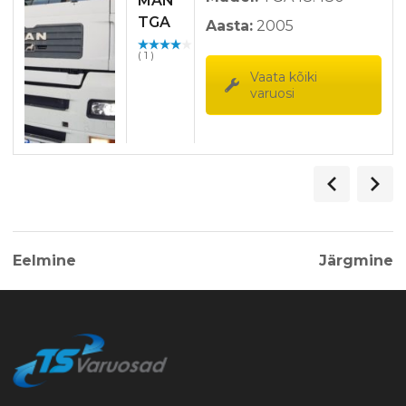
MAN
TGA
Aasta:
2005
18.480-
Hinnan
( 1 )
5640
guga
/ 5
Vaata kõiki
varuosi
Eelmine
Järgmine