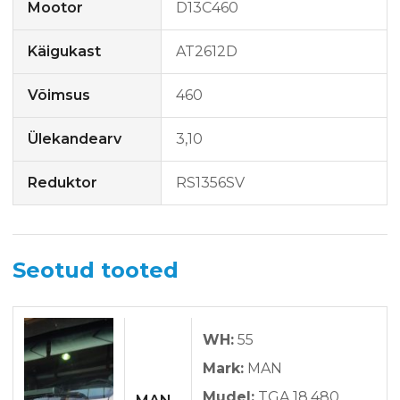
Mootor
D13C460
Käigukast
AT2612D
Võimsus
460
Ülekandearv
3,10
Reduktor
RS1356SV
Seotud tooted
WH:
55
Mark:
MAN
Mudel:
TGA 18.480