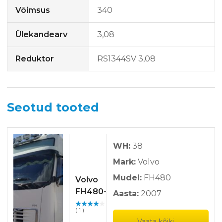
Võimsus
340
Ülekandearv
3,08
Reduktor
RS1344SV 3,08
Seotud tooted
WH:
38
Mark:
Volvo
Mudel:
FH480
Volvo
FH480-
Aasta:
2007
5173
Hinnan
( 1 )
guga
/ 5
Vaata kõiki