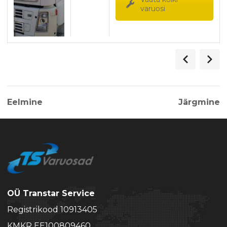
varuosi
Eelmine
Järgmine
OÜ Transtar Service
Registrikood 10913405
KMKR EE100809460