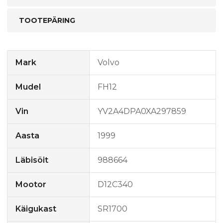
TOOTEPÄRING
Mark
Volvo
Mudel
FH12
Vin
YV2A4DPA0XA297859
Aasta
1999
Läbisõit
988664
Mootor
D12C340
Käigukast
SR1700