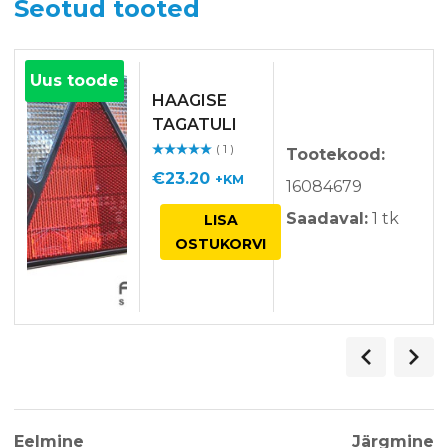
Seotud tooted
Uus toode
HAAGISE
TAGATULI
MULTIPOINT
( 1 )
Tootekood:
Hinnangu
II PAREM
ga
/ 5
€
23.20
+KM
16084679
Saadaval:
1 tk
LISA
OSTUKORVI
Eelmine
Järgmine