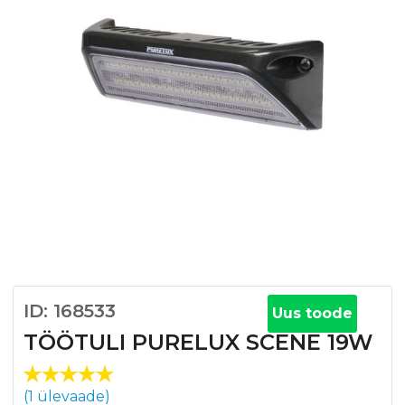
ID: 168533
Uus toode
TÖÖTULI PURELUX SCENE 19W
Hinnatud
1
(
1
ülevaade)