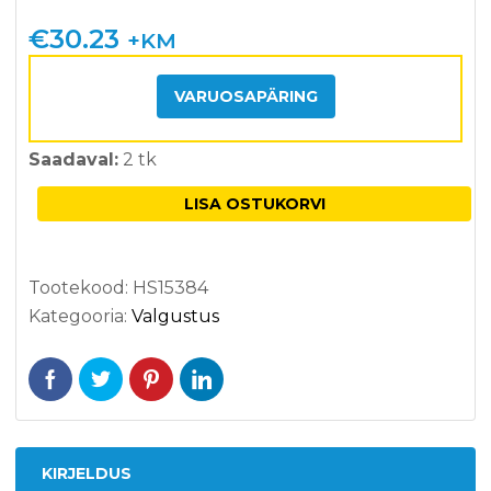
5.00
/5
kliendi
€
30.23
+KM
hinnangu
põhjal
VARUOSAPÄRING
Saadaval:
2 tk
LISA OSTUKORVI
Tootekood:
HS15384
Kategooria:
Valgustus
KIRJELDUS