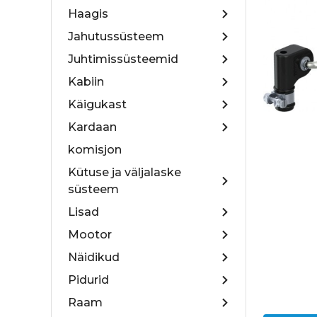
Haagis
Jahutussüsteem
Juhtimissüsteemid
Kabiin
Käigukast
Kardaan
komisjon
Kütuse ja väljalaske
süsteem
Lisad
Mootor
Näidikud
Pidurid
Raam