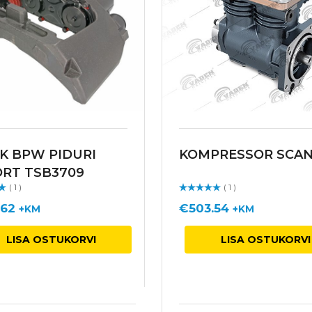
K BPW PIDURI
KOMPRESSOR SCAN
RT TSB3709
( 1 )
( 1 )
STATUD
gu
Hinnangu
ga
/ 5
.62
€
503.54
+KM
+KM
LISA OSTUKORVI
LISA OSTUKORVI