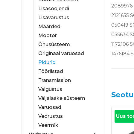
2089976
Lisasoojendi
2121655 
Lisavarustus
050419 
Määrded
055634 
Mootor
1172106 
Õhusüsteem
Originaal varuosad
1476184 
Pidurid
Tööriistad
Transmission
Valgustus
Seotu
Väljalaske süsteem
Varuosad
Uus to
Vedrustus
Veermik