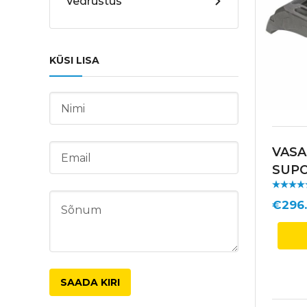
Vedrustus
KÜSI LISA
VASA
SUPO
TAA
Hinnan
ga
/ 5
€
296