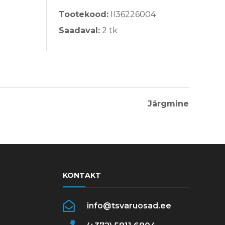
Tootekood:
II36226004
To
Saadaval:
2 tk
Sa
Järgmine
KONTAKT
info@tsvaruosad.ee