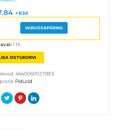
0
/5
ndi
7.84
+KM
nangu
al
VARUOSAPÄRING
aval:
1 tk
LISA OSTUKORVI
ekood:
4640060027BES
gooria:
Pidurid