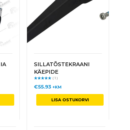
IA
SILLATÕSTEKRAANI
V
KÄEPIDE
L
( 1 )
Hinnangu
Hin
ga
/ 5
ga
/
€
55.93
€
+KM
LISA OSTUKORVI