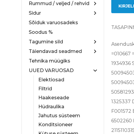
Rummud / veljed / rehvid
KIRJE
Sidur
Sõiduk varuosadeks
TASAPIN
Soodus %
Tagumine sild
Asendusk
Täiendavad seadmed
=010667 
Tehnika müügiks
1934936 
UUED VARUOSAD
5009450
Elektiosad
5009450
Filtrid
5058129
Haakeseade
1325337 
Hüdraulika
F001572
Jahutus süsteem
6502260
Konditsioneer
2115110
Kütuse süsteem