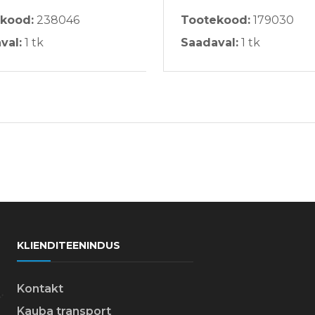
kood:
238046
Tootekood:
179030
val:
1 tk
Saadaval:
1 tk
KLIENDITEENINDUS
Kontakt
Kauba transport