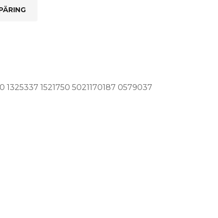
PÄRING
 1325337 1521750 5021170187 0579037