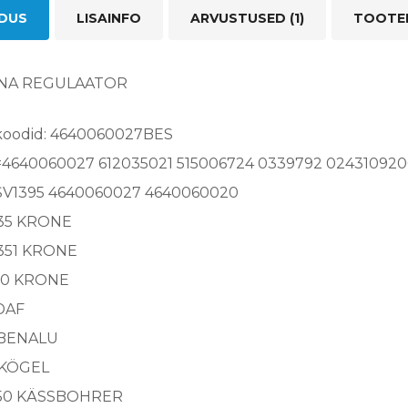
LDUS
LISAINFO
ARVUSTUSED (1)
TOOTE
NA REGULAATOR
oodid: 4640060027BES
=4640060027 612035021 515006724 0339792 0243109200
SV1395 4640060027 4640060020
35 KRONE
351 KRONE
30 KRONE
DAF
 BENALU
 KÖGEL
3150 KÄSSBOHRER