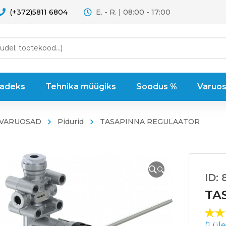
(+372)5811 6804
E. - R. | 08:00 - 17:00
sadeks
Tehnika müügiks
Soodus %
Varuos
 VARUOSAD
Pidurid
TASAPINNA REGULAATOR
🔍
ID: 
TA
Hin
1
(
1
üle