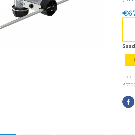
5.0
klie
€
6
hin
põhj
Saad
Toot
Kate