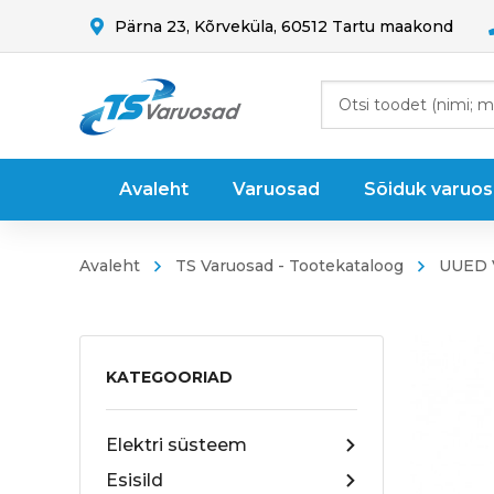
Pärna 23, Kõrveküla, 60512 Tartu maakond
Avaleht
Varuosad
Sõiduk varuo
Avaleht
TS Varuosad - Tootekataloog
UUED
KATEGOORIAD
Elektri süsteem
Esisild