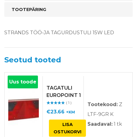
TOOTEPÄRING
STRANDS TÖÖ-JA TAGURDUSTULI 15W LED
Seotud tooted
Uus toode
TAGATULI
EUROPOINT 1
VASAK
( 1 )
Tootekood:
Z
Hinnangu
ga
/ 5
€
23.66
+KM
LTF-9GR K
Saadaval:
1 tk
LISA
OSTUKORVI