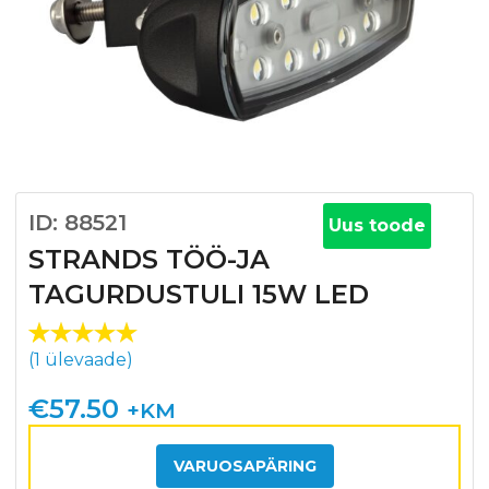
ID: 88521
Uus toode
STRANDS TÖÖ-JA
TAGURDUSTULI 15W LED
Hinnatud
1
(
1
ülevaade)
5.00
/5
kliendi
€
57.50
+KM
hinnangu
põhjal
VARUOSAPÄRING