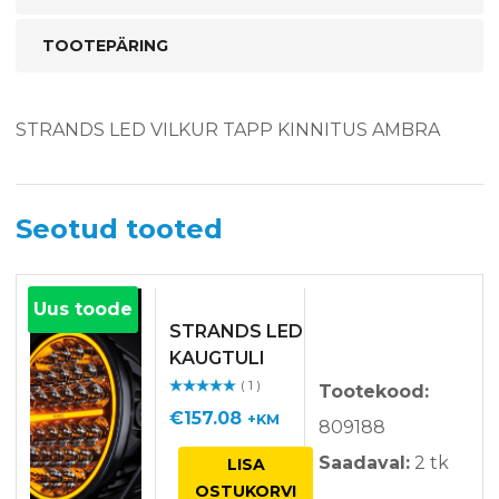
TOOTEPÄRING
STRANDS LED VILKUR TAPP KINNITUS AMBRA
Seotud tooted
Uus toode
STRANDS LED
KAUGTULI
SIBERIA NR 9
( 1 )
Tootekood:
Hinnangu
MUST
ga
/ 5
€
157.08
+KM
809188
Saadaval:
2 tk
LISA
OSTUKORVI