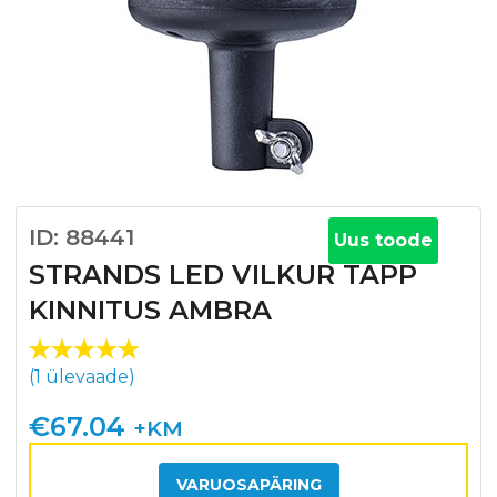
ID: 88441
Uus toode
STRANDS LED VILKUR TAPP
KINNITUS AMBRA
Hinnatud
1
(
1
ülevaade)
5.00
/5
kliendi
€
67.04
+KM
hinnangu
põhjal
VARUOSAPÄRING