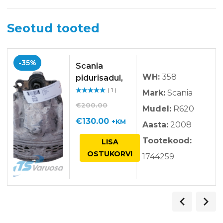
Seotud tooted
-35%
Scania
WH:
358
pidurisadul,
esi, vasak
( 1 )
Mark:
Scania
Hinnangu
ga
/ 5
€
200.00
Mudel:
R620
Algne
Praegune
€
130.00
+KM
Aasta:
2008
hind
hind
Tootekood:
LISA
oli:
on:
OSTUKORVI
1744259
€200.00.
€130.00.