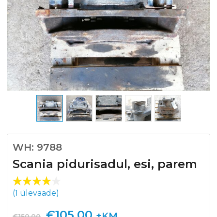
WH: 9788
Scania pidurisadul, esi, parem
Hinnat
1
(
1
ülevaade)
ud
4.00
/5
Algne
Praegune
€
105.00
+KM
€
150.00