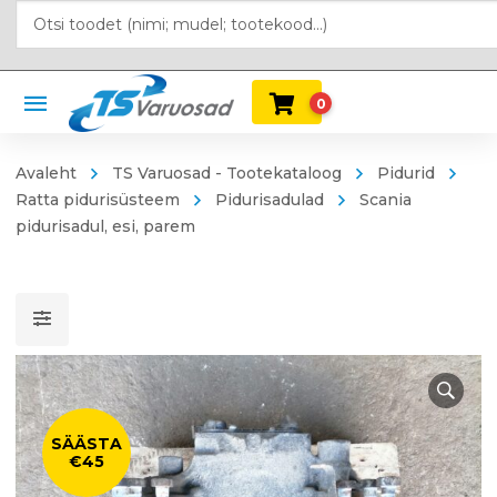
0
Avaleht
TS Varuosad - Tootekataloog
Pidurid
Ratta pidurisüsteem
Pidurisadulad
Scania
pidurisadul, esi, parem
SÄÄSTA
€45