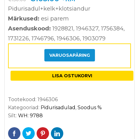
kliendi
hind
hind
hinnan
Pidurisadul+kelk+klotsiandur
oli:
on:
gu
Märkused:
esi parem
põhjal
€150.00.
€105.00.
Asenduskood:
1928821, 1946327, 1756384,
1731226, 1746796, 1946306, 1903079
VARUOSAPÄRING
LISA OSTUKORVI
Tootekood:
1946306
Kategooriad:
Pidurisadulad
,
Soodus %
Silt:
WH: 9788