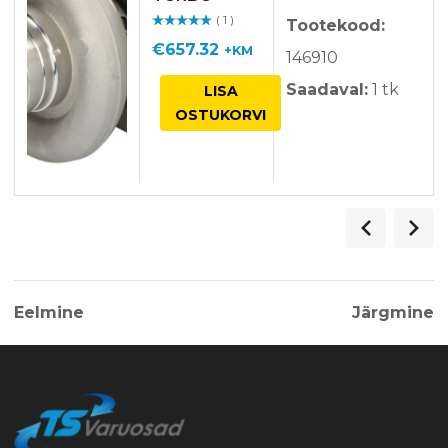
HOLSET
( 1 )
Tootekood:
Hinnangu
ga
/ 5
€
657.32
+KM
146910
Saadaval:
1 tk
LISA
OSTUKORVI
Eelmine
Järgmine