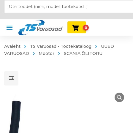
0
Avaleht
TS Varuosad - Tootekataloog
UUED
VARUOSAD
Mootor
SCANIA ÕLITORU