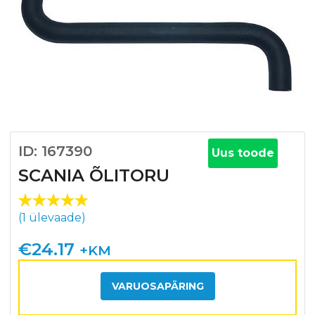
ID: 167390
Uus toode
SCANIA ÕLITORU
Hinnatud
1
(
1
ülevaade)
5.00
/5
kliendi
€
24.17
+KM
hinnangu
põhjal
VARUOSAPÄRING