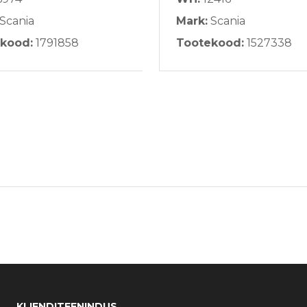
Scania
Mark:
Scania
kood:
1791858
Tootekood:
1527338
KLIENDITEENINDUS