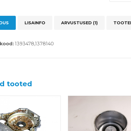
LDUS
LISAINFO
ARVUSTUSED (1)
TOOTE
kood:
1393478,1378140
d tooted