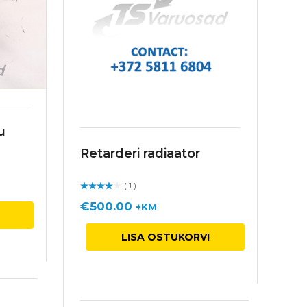
u
Re
Retarderi radiaator
Hin
gu
€
( 1 )
Hinnan
guga
/ 5
€
500.00
+KM
LISA OSTUKORVI
W