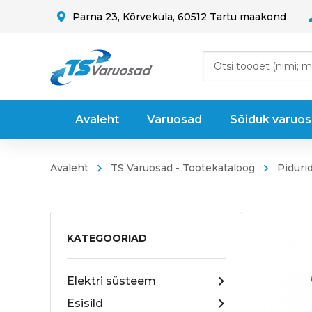
Pärna 23, Kõrveküla, 60512 Tartu maakond
Avaleht
Varuosad
Sõiduk varuo
Avaleht
TS Varuosad - Tootekataloog
Piduri
KATEGOORIAD
Elektri süsteem
Esisild