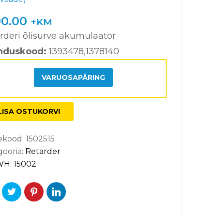
0
/5
00.00
+KM
ndi
nan
rderi õlisurve akumulaator
nduskood:
1393478,1378140
al
VARUOSAPÄRING
LISA OSTUKORVI
ekood:
1502515
gooria:
Retarder
H: 15002