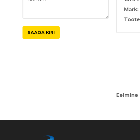
Mark:
Toote
Eelmine