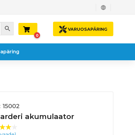
VARUOSAPÄRING
0
apäring
 15002
arderi akumulaator
nat
vaade)