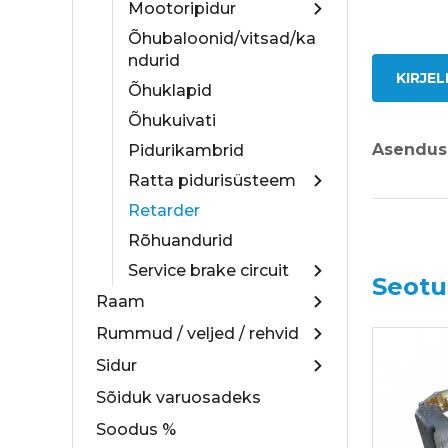
Mootoripidur
Õhubaloonid/vitsad/ka
ndurid
KIRJE
Õhuklapid
Õhukuivati
Asendus
Pidurikambrid
Ratta pidurisüsteem
Retarder
Rõhuandurid
Service brake circuit
Seotu
Raam
Rummud / veljed / rehvid
Sidur
Sõiduk varuosadeks
Soodus %