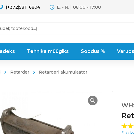
(+372)5811 6804
E. - R. | 08:00 - 17:00
sadeks
Tehnika müügiks
Soodus %
Varuos
d
Retarder
Retarderi akumulaator
WH:
Ret
Hin
1
(
1
üle