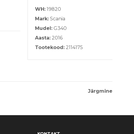
WH:
19820
Ma
Mark:
Scania
Mu
Mudel:
G340
Aa
Aasta:
2016
To
Tootekood:
2114175
Järgmine
KONTAKT