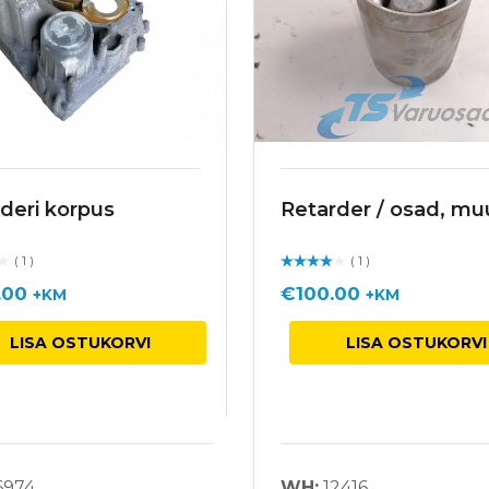
deri korpus
Retarder / osad, mu
( 1 )
( 1 )
Hinnan
guga
/ 5
.00
€
100.00
+KM
+KM
LISA OSTUKORVI
LISA OSTUKORVI
6974
WH:
12416