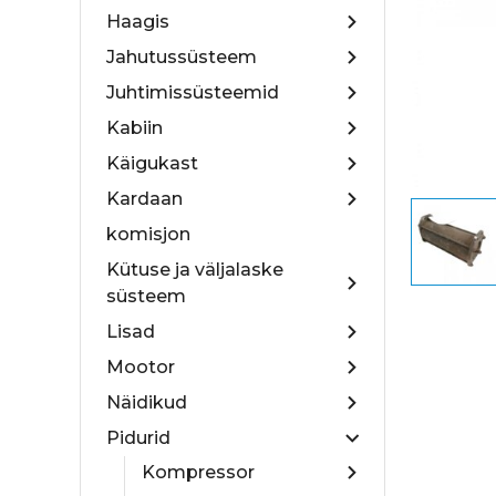
Haagis
Jahutussüsteem
Juhtimissüsteemid
Kabiin
Käigukast
Kardaan
komisjon
Kütuse ja väljalaske
süsteem
Lisad
Mootor
Näidikud
Pidurid
Kompressor