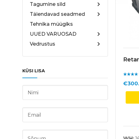
Tagumine sild
Täiendavad seadmed
Tehnika müügiks
UUED VARUOSAD
Vedrustus
Retar
KÜSI LISA
Hinnan
guga
/ 5
€
300
WH:
1