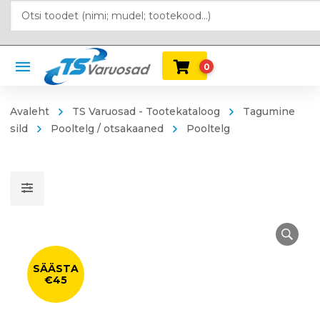
0
Avaleht
TS Varuosad - Tootekataloog
Tagumine
sild
Pooltelg / otsakaaned
Pooltelg
SÄÄSTA
€45