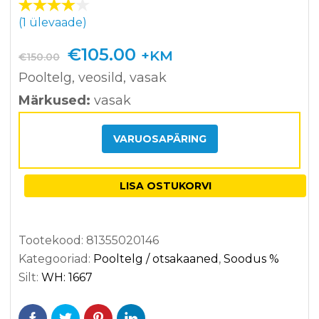
Hinnat
1
(
1
ülevaade)
ud
4.00
/5
Algne
Praegune
€
105.00
+KM
€
150.00
kliendi
hind
hind
hinnan
Pooltelg, veosild, vasak
oli:
on:
gu
Märkused:
vasak
põhjal
€150.00.
€105.00.
VARUOSAPÄRING
LISA OSTUKORVI
Tootekood:
81355020146
Kategooriad:
Pooltelg / otsakaaned
,
Soodus %
Silt:
WH: 1667