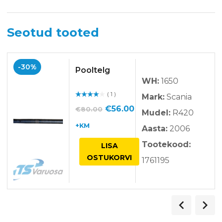
Seotud tooted
-30%
Pooltelg
WH:
1650
( 1 )
Mark:
Scania
Hinnan
guga
/ 5
Algne
Praegune
€
56.00
€
80.00
Mudel:
R420
hind
hind
+KM
Aasta:
2006
oli:
on:
Tootekood:
LISA
€80.00.
€56.00.
OSTUKORVI
1761195