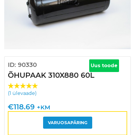
ID: 90330
Uus toode
ÕHUPAAK 310X880 60L
Hinnatud
1
(
1
ülevaade)
5.00
/5
kliendi
€
118.69
+KM
hinnangu
põhjal
VARUOSAPÄRING