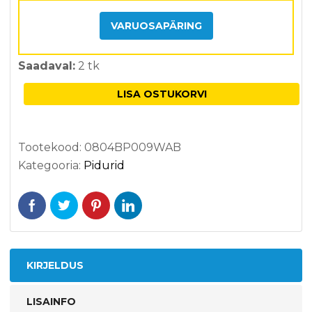
põhjal
VARUOSAPÄRING
Saadaval:
2 tk
LISA OSTUKORVI
Tootekood:
0804BP009WAB
Kategooria:
Pidurid
KIRJELDUS
LISAINFO