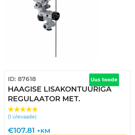
ID: 87618
Uus toode
HAAGISE LISAKONTUURIGA
REGULAATOR MET.
Hinnatud
1
(
1
ülevaade)
5.00
/5
kliendi
€
107.81
+KM
hinnangu