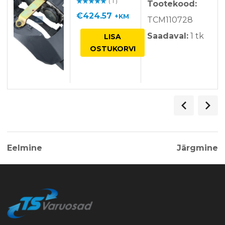
LRG728
( 1 )
Tootekood:
Hinnangu
ga
/ 5
€
424.57
+KM
TCM110728
Saadaval:
1 tk
LISA
OSTUKORVI
Eelmine
Järgmine