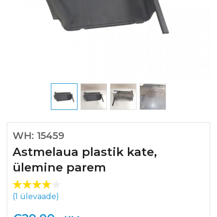
WH: 15459
Astmelaua plastik kate,
ülemine parem
Hinnat
1
(
1
ülevaade)
ud
4.00
/5