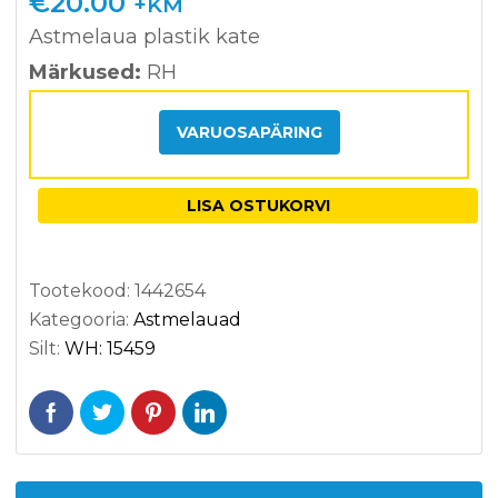
€
20.00
+KM
kliendi
hinnan
Astmelaua plastik kate
gu
Märkused:
RH
põhjal
VARUOSAPÄRING
LISA OSTUKORVI
Tootekood:
1442654
Kategooria:
Astmelauad
Silt:
WH: 15459