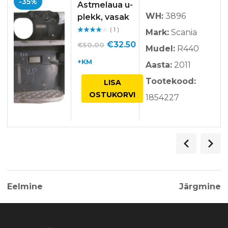
-35%
Astmelaua u-
WH:
3896
plekk, vasak
( 1 )
Mark:
Scania
Hinnan
guga
/ 5
Algne
Praegune
€
32.50
€
50.00
Mudel:
R440
hind
hind
+KM
Aasta:
2011
oli:
on:
Tootekood:
LISA
€50.00.
€32.50.
OSTUKORVI
1854227
Eelmine
Järgmine