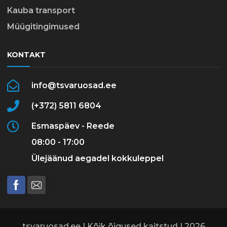
Kauba transport
Müügitingimused
KONTAKT
info@tsvaruosad.ee
(+372) 5811 6804
Esmaspäev - Reede
08:00 - 17:00
Ülejäänud aegadel kokkuleppel
tsvaruosad.ee | Kõik õigused kaitstud | 2026